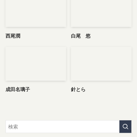
西尾潤
白尾 悠
成田名璃子
針とら