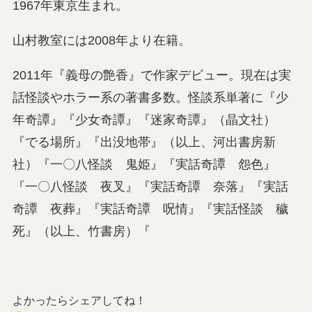
1967年東京生まれ。
山村教室には2008年より在籍。
2011年『義母の艶香』で作家デビュー。現在は実
話怪談やホラー系の著書多数。怪談系単著に『少
年奇譚』『少女奇譚』『迷家奇譚』（晶文社）
『でる場所』『出没地帯』（以上、河出書房新
社）『一〇八怪談 鬼姫』『実話奇譚 怨色』
『一〇八怪談 夜叉』『実話奇譚 奈落』『実話
奇譚 夜葬』『実話奇譚 呪情』『実話怪談 穢
死』（以上、竹書房）『
よかったらシェアしてね！