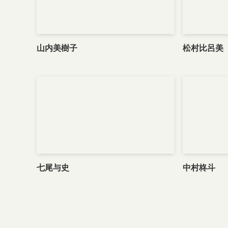
山内美樹子
松村比呂美
七尾与史
中村柊斗