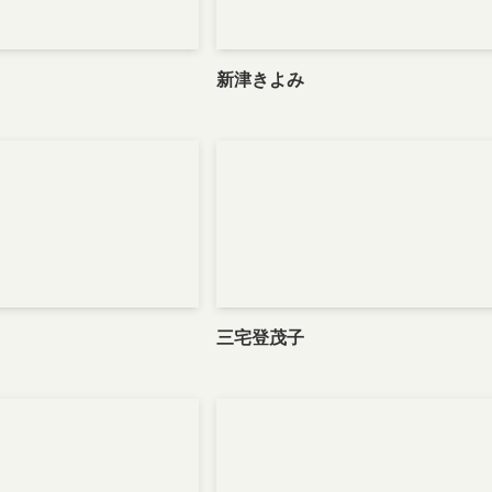
新津きよみ
三宅登茂子