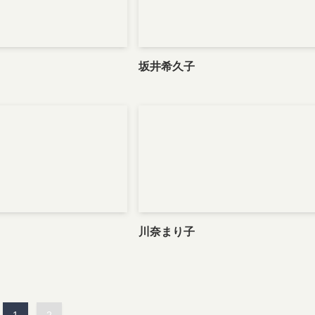
坂井希久子
川奈まり子
1
2