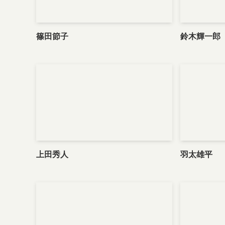
篠田節子
鈴木輝一郎
上田秀人
羽太雄平