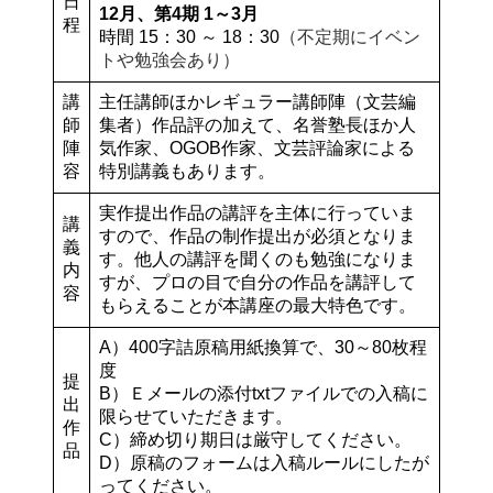
日
12月、第4期 1～3月
程
時間 15：30 ～ 18：30
（不定期にイベン
トや勉強会あり）
講
主任講師ほかレギュラー講師陣（文芸編
師
集者）作品評の加えて、名誉塾長ほか人
陣
気作家、OGOB作家、文芸評論家による
容
特別講義もあります。
実作提出作品の講評を主体に行っていま
講
すので、作品の制作提出が必須となりま
義
す。他人の講評を聞くのも勉強になりま
内
すが、プロの目で自分の作品を講評して
容
もらえることが本講座の最大特色です。
A）400字詰原稿用紙換算で、30～80枚程
度
提
B）Ｅメールの添付txtファイルでの入稿に
出
限らせていただきます。
作
C）締め切り期日は厳守してください。
品
D）原稿のフォームは入稿ルールにしたが
ってください。