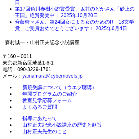
日
第17回角川春樹小説賞受賞、坂井のどかさん「砂上の
王国」絶賛発売中！
2025年10月20日
斉藤時々さん、第24回女による女のためのR－18文学
賞、ご受賞おめでとうございます！
2025年6月4日
森村誠一・山村正夫記念小説講座
〒
160
－
0011
東京都新宿区若葉1-6-1
電話：090-3229-1761
メール：
yamamura@cybernovels.jp
新規受講について（ウエブ聴講）
年間プログラムのご紹介
教室見学応募フォーム
よくあるご質問
指導にあたって
山村正夫記念小説講座の歴史と趣旨
山村正夫先生のこと