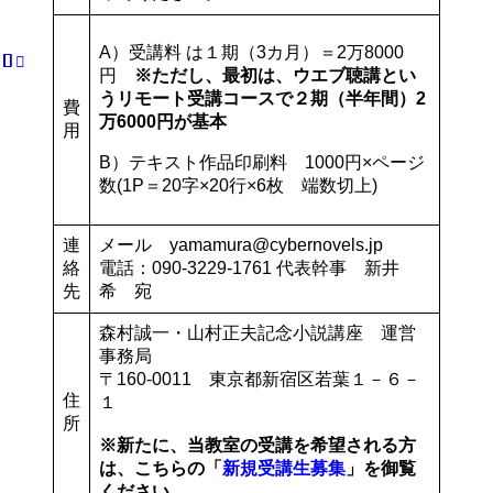
A）受講料 は１期（3カ月）＝2万8000
円
※ただし、最初は、ウエブ聴講とい
うリモート受講コースで２期（半年間）2
費
万6000円が基本
用
B）テキスト作品印刷料 1000円×ページ
数(1P＝20字×20行×6枚 端数切上)
連
メール yamamura@cybernovels.jp
絡
電話：090-3229-1761 代表幹事 新井
先
希 宛
森村誠一・山村正夫記念小説講座 運営
事務局
〒160-0011 東京都新宿区若葉１－６－
住
１
所
※新たに、当教室の受講を希望される方
は、こちらの「
新規受講生募集
」を御覧
ください。