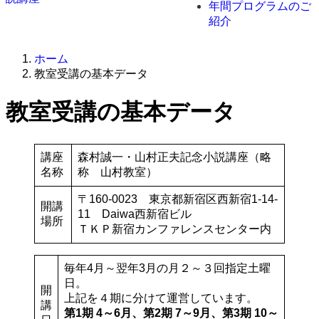
年間プログラムのご
紹介
ホーム
教室受講の基本データ
教室受講の基本データ
講座
森村誠一・山村正夫記念小説講座（略
名称
称 山村教室）
〒160-0023 東京都新宿区西新宿1-14-
開講
11 Daiwa西新宿ビル
場所
ＴＫＰ新宿カンファレンスセンター内
毎年4月～翌年3月の月２～３回指定土曜
日。
開
上記を４期に分けて運営しています。
講
第1期 4～6月、第2期 7～9月、第3期 10～