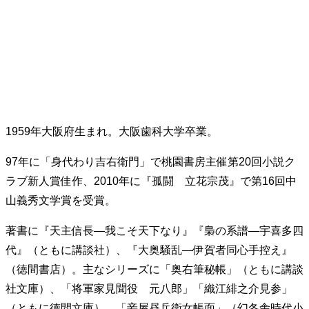
1959年大阪府生まれ。大阪歯科大学卒業。
97年に「身代わり吉右衛門」で桃園書房主催第20回小説ク
ラブ新人賞佳作、2010年に『孤闘 立花宗茂』で第16回中
山義秀文学賞を受賞。
著書に『天主信長―我こそ天下なり』『梟の系譜―宇喜多四
代』（ともに講談社）、『大奥騒乱―伊賀者同心手控え』
（徳間書店）。主なシリーズに「奥右筆秘帳」（ともに講談
社文庫）、「将軍家見聞役 元八郎」「織江緋之介見参」
（ともに徳間文庫）、「妾屋昼兵衛女帳面」（幻冬舎時代小