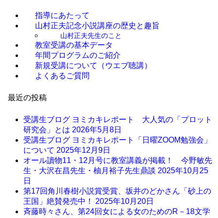
指導にあたって
山村正夫記念小説講座の歴史と趣旨
山村正夫先生のこと
教室受講の基本データ
年間プログラムのご紹介
新規受講について（ウエブ聴講）
よくあるご質問
最近の投稿
受講生ブログ ヨミカキレポート 大人気の「プロット
研究会」とは
2026年5月8日
受講生ブログ ヨミカキレポート「日曜ZOOM勉強会」
について
2025年12月9日
オール讀物11・12月号に教室講義が掲載！ 今野敏先
生・大沢在昌先生・柚月裕子先生鼎談
2025年10月25
日
第17回角川春樹小説賞受賞、坂井のどかさん「砂上の
王国」絶賛発売中！
2025年10月20日
斉藤時々さん、第24回女による女のためのR－18文学